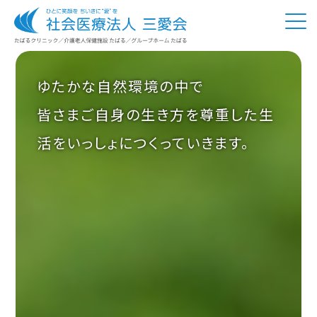
私たちについて
ゆたかな自然環境の中で
たばるクリニック
皆さまご自身の生き方を尊重した生
介護老人保健施設 たばる
活を
いっしょにつくっていきます。
グループホーム たばる