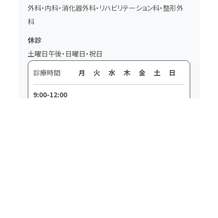
外科・内科・消化器外科・リハビリテーション科・整形外
科
休診
土曜日午後・日曜日・祝日
診療時間
月
火
水
木
金
土
日
9:00-12:00
●
●
●
●
●
●
／
（受付 8:30-
11:30）
14:00-17:30
●
●
●
●
●
／
／
（受付13:30～
17:00）
地域の皆さまに寄り添う看護・介護